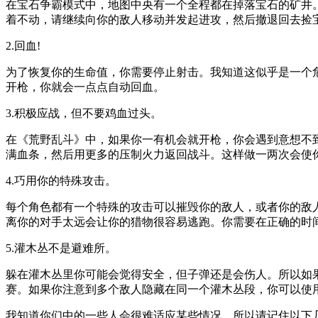
在宝石争霸模式中，地图中央有一个全程都在掉落宝石的矿井
着不动，请继续向你的敌人移动并发起进攻，然后撤退回去捡
2.回血!
为了恢复你的生命值，你需要停止射击。我知道这似乎是一个
开枪，你就会一点点自动回血。
3.积极应战，但不要鸡血过头。
在《荒野乱斗》中，如果你一有机会就开枪，你会遇到意想不
满血条，然后用更多的压制火力返回战斗。这样做一两次会使
4.巧用你的特殊攻击。
每个角色都有一个特殊的攻击可以摧毁你的敌人，或者你的敌
离你的对手太远会让你的猎物很容易逃跑。你需要在正确的时
5.灌木丛不是避难所。
躲在灌木丛里你可能会觉得安全，但子弹还是会伤人。所以如
赛。如果你注意到多个敌人隐藏在同一个灌木丛段，你可以使
我知道你们中的一些人会很难适应某些情况，所以请记住以下