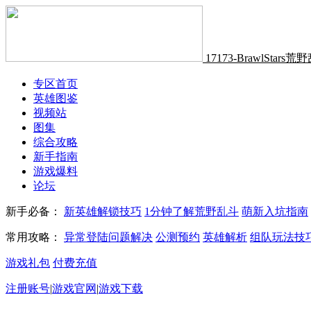
17173-BrawlStars
专区首页
英雄图鉴
视频站
图集
综合攻略
新手指南
游戏爆料
论坛
新手必备：
新英雄解锁技巧
1分钟了解荒野乱斗
萌新入坑指南
常用攻略：
异常登陆问题解决
公测预约
英雄解析
组队玩法技
游戏礼包
付费充值
注册账号
|
游戏官网
|
游戏下载