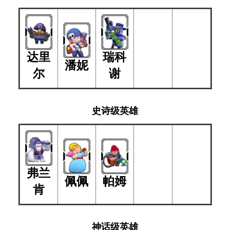
达里
瑞科
潘妮
尔
谢
史诗级英雄
弗兰
佩佩
帕姆
肯
神话级英雄