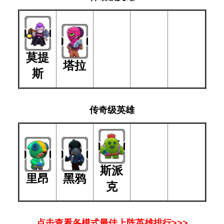
莫提
塔拉
斯
传奇级英雄
斯派
里昂
黑鸦
克
点击查看各模式最佳上阵英雄排行>>>