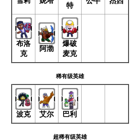
雪莉
妮塔
公牛
杰西
特
布洛
爆破
阿渤
克
麦克
稀有级英雄
波克
艾尔
巴利
超稀有级英雄